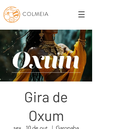
COLMEIA
Gira de
Oxum
sex., 10 de out.
  |  
Garopaba