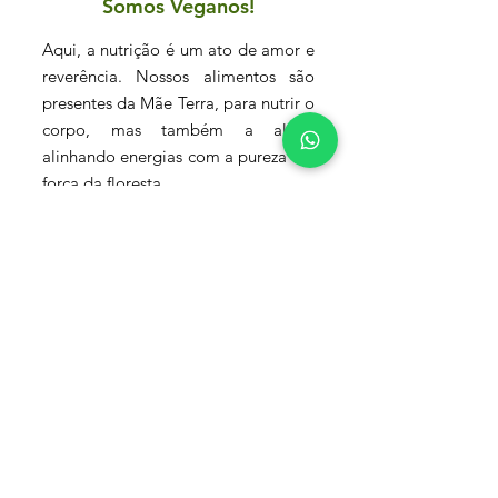
Somos Veganos!
Aqui, a nutrição é um ato de amor e
reverência. Nossos alimentos são
presentes da Mãe Terra, para nutrir o
corpo, mas também a alma,
alinhando energias com a pureza e a
força da floresta.
Ficha de Anamnese
Clique aqui para acessar e
preencher a Ficha de Anamnese.